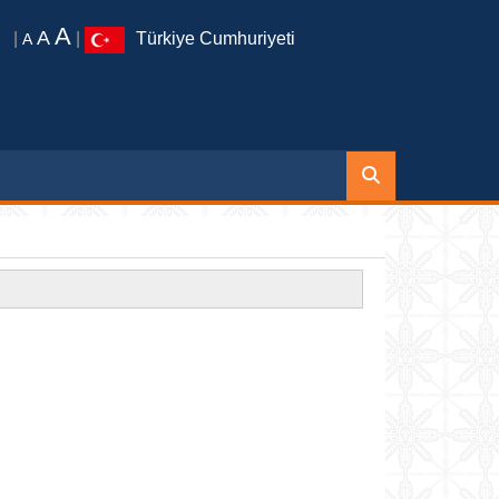
A
A
|
|
Türkiye Cumhuriyeti
A