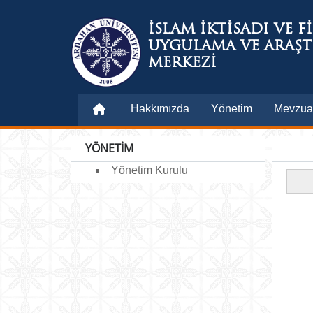
İSLAM İKTİSADI VE F
UYGULAMA VE ARAŞ
MERKEZİ
Hakkımızda
Yönetim
Mevzua
YÖNETİM
Yönetim Kurulu