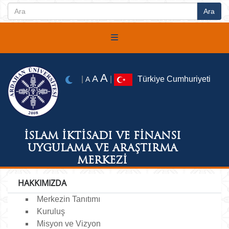
A
A
|
|
Türkiye Cumhuriyeti
A
İSLAM İKTİSADI VE FİNANSI
UYGULAMA VE ARAŞTIRMA
MERKEZİ
HAKKIMIZDA
Merkezin Tanıtımı
Kuruluş
Misyon ve Vizyon