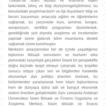
Türkiye’de İslam iktisadı ve finansına ilişkin
farkındalık, bilinç ve bilgi düzeyiningeliştirilmesi, bu
konulardaki araştırmacıların ve ilgi duyanların bilgi ve
beceri kazanması amacıyla eğitim ve öğretimlerini
sağlamak, bu çerçevede kurs, seminer, kongre,
sempozyum, sertifika programları düzenlemek,
gerektiğinde yurt dışında araştırma ve incelemeler
yapmak üzere gidecek bilim insanlarına destek
sağlamak üzere kurulmuştur.
Merkezin amaçlarından biri de içinde yaşadığımız
toplumun iktisadi sorunlarını ve bunların arka
planındaki sosyolojik gerçekleri İslami bir perspektifle
doğru biçimde tespit etmeye çalışmak; bu tespitler
sonucu ortaya çıkan veri ve bilgilerden hareketle
ekonomiye dair politika önerileri üretmek, bu
birikimlerden yararlanarak hem İslam toplumlarına
hem de dünyaya daha adil ve barışçıl ekonomik
sistem önerileri geliştirmektir. Aynı zamanda Ardahan
Üniversitesi İslam İktisadı ve Finansı Uygulama ve
Araştırma Merkezi, İslam iktisadı ve finansı